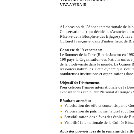
VIVA A VIDA !!!
A l’occasion de l’Année internationale de la
Conservation…) ont décidé de s’associer autou
Réserve de la Biosphère des Bijagos). A traver
Culturel Français et dans d’autres lieux de Bis
Contexte de l’événement:
Le Sommet de la Terre (Rio de Janeiro en 1992)
190 pays. L’Organisation des Nations unies a 
de la biodiversité dans le monde. La Guinée B
ressources naturelles. Cette dynamique s’est tr
nombreuses institutions et organisations dan
Objectif de l’événement:
Pour célébrer l’année internationale de la Bio
avec un focus sur le Parc National d’Orango (
Résultats attendus:
Valorisation des efforts consentis par le G
Valorisation du patrimoine naturel et cultu
Sensibilisation des élèves des écoles de Bi
Visibilité internationale de la Guinée Bissa
Activités prévues lors de la semaine de la Bi