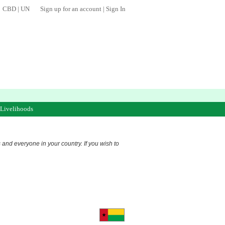
CBD
|
UN
Sign up for an account
|
Sign In
 Livelihoods
s and everyone in your country. If you wish to