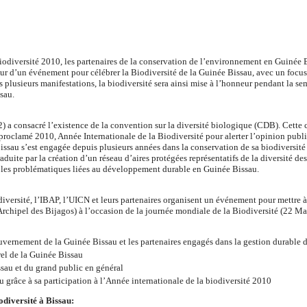
 biodiversité 2010, les partenaires de la conservation de l’environnement en Guin
r d’un événement pour célébrer la Biodiversité de la Guinée Bissau, avec un focus 
s plusieurs manifestations, la biodiversité sera ainsi mise à l’honneur pendant la 
sau.
 a consacré l’existence de la convention sur la diversité biologique (CDB). Cette c
proclamé 2010, Année Internationale de la Biodiversité pour alerter l’opinion publi
issau s’est engagée depuis plusieurs années dans la conservation de sa biodiversité
aduite par la création d’un réseau d’aires protégées représentatifs de la diversité de
s les problématiques liées au développement durable en Guinée Bissau.
diversité, l’IBAP, l’UICN et leurs partenaires organisent un événement pour mettre 
Archipel des Bijagos) à l’occasion de la journée mondiale de la Biodiversité (22 Ma
ouvernement de la Guinée Bissau et les partenaires engagés dans la gestion durable d
rel de la Guinée Bissau
ssau et du grand public en général
u grâce à sa participation à l’Année internationale de la biodiversité 2010
odiversité à Bissau: