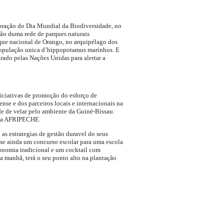
moração do Dia Mundial da Biodiversidade, no
ção duma rede de parques naturais
rque nacional de Orango, no arquipélago dos
 população unica d’hippopotamus marinhos. E
rado pelas Nações Unidas para alertar a
niciativas de promoção do esforço de
se e dos parceiros locais e internacionais na
ade de velar pelo ambiente da Guiné-Bissau.
 da AFRIPECHE.
as estrategias de gestão duravel do seus
m-se ainda um concurso escolar para uma escola
ronomia tradicional e um cocktail com
a manhã, terá o seu ponto alto na plantação