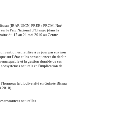
ée Bissau (IBAP, UICN, PREE / PRCM, Noé
sur le Parc National d’Orango (dans la
semaine du 17 au 21 mai 2010 au Centre
onvention est ratifiée à ce jour par environ
que sur l’état et les conséquences du déclin
 remarquable et la gestion durable de ses
s écosystèmes naturels et l’implication de
à l’honneur la biodiversité en Guinée Bissau
i 2010).
es ressources naturelles