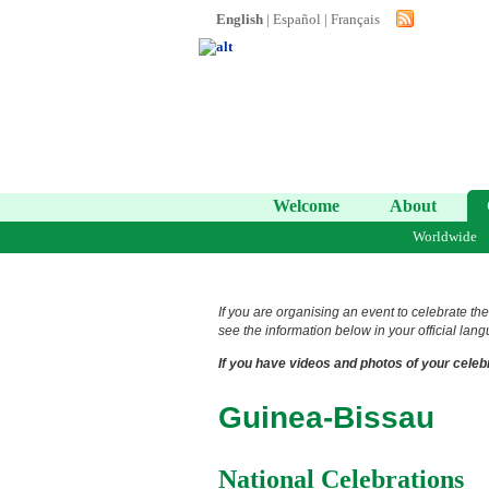
English
|
Español
|
Français
Welcome
About
Worldwide
If you are organising an event to celebrate the
see the information below in your official lang
If you have videos and photos of your celebr
Guinea-Bissau
National Celebrations