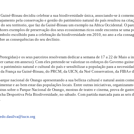
 A Guiné-Bissau decidiu celebrar a sua biodiversidade única, associando-se à come
ajamento pela conservação e gestão do património natural do país resultou na cria
do seu territorio, que faz da Guiné-Bissau um exemplo na Africa Occidental. O pa
hores exemplos de preservação dos seus ecossistemas ricos onde encontra se uma
símbolo escolhido para a celebração da biodiversidade em 2010, no ano a ela consag
re as consequências do seu declínio.
Protegidas) e os seus parceiros resolveram dedicar a semana de 17 a 22 de Maio a i
 cartaz em annexo). Com eles pretende-se valorizar os esforços do Governo guineen
r o património natural e cultural do país e sensibilizar a população para a necessid
a da França na Guiné-Bissau, do PRCM, da UICN, da Noé Conservation, da FIBA e
arque nacional de Orango apresentando a sua belleza cultural e natural assim como 
limentar e ao bem estar das populações locais. Entre outras iniciativas, organizara
estras sobre o Parque Nacional de Orango, mostras de teatro e cinema, prova de gast
cha Desportiva Pela Biodiversidade, no sábado. Com partida marcada para as seis d
.
redo.dasilva@iucn.org