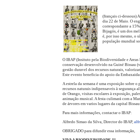
(français ci-dessous)
dia 22 de Maio. O eng
correspondante a 15% 
Bijagós, é um dos mel
é, por isso mesmo, o 
população mundial sob
O IBAP (Insituto pela Biodiversidade e Areas 
conservação desenvolvido na Guiné Bissau (ver
gestão duravel dos recursos naturais, valoriza
Este evento beneficia do apoio da Embaxaid
A estrela da semana é uma exposição sobre o p
recursos naturais indipensaveis à segurança a
de Orango, visitas escolares à exposição, pal
animação musical. A festa culimará com a Mar
de árvores em varios lugares da capital Bissau
Para mais informações, contactar o IBAP:
Alfredo Simao da Silva, Director do IBAP,
alf
OBRIGADO para difundir essa informação,
VIVA A BIODIVERSIDADE !!!