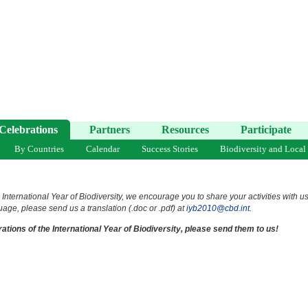
Celebrations
Partners
Resources
Participate
By Countries
Calendar
Success Stories
Biodiversity and Local
 International Year of Biodiversity, we encourage you to share your activities with u
uage, please send us a translation (.doc or .pdf) at
iyb2010@cbd.int
.
ations of the International Year of Biodiversity, please send them to us!