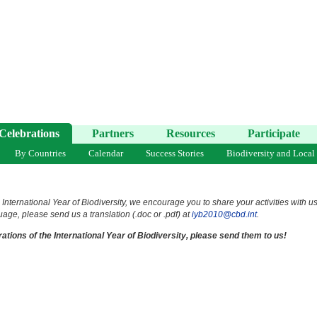
Celebrations
Partners
Resources
Participate
By Countries
Calendar
Success Stories
Biodiversity and Local
 International Year of Biodiversity, we encourage you to share your activities with u
uage, please send us a translation (.doc or .pdf) at
iyb2010@cbd.int
.
ations of the International Year of Biodiversity, please send them to us!