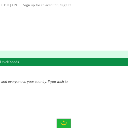
CBD
|
UN
Sign up for an account
|
Sign In
 Livelihoods
s and everyone in your country. If you wish to