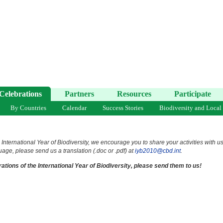
Celebrations
Partners
Resources
Participate
By Countries
Calendar
Success Stories
Biodiversity and Local
 International Year of Biodiversity, we encourage you to share your activities with u
uage, please send us a translation (.doc or .pdf) at
iyb2010@cbd.int
.
ations of the International Year of Biodiversity, please send them to us!