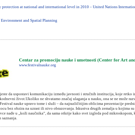
 protection at national and international level in 2010 – United Nations Internatio
of Environment and Spatial Planning
Centar za promociju nauke i umetnosti (Center for Art an
www.festivalnauke.org
ste da uspostavi komunikaciju između javnosti i stručnih institucija, koje retko im
akodnevni život.Ukoliko ne shvatamo značaj ulaganja u nauku, ona se ne može raz
 Festival nauke upravo tome i služi – da najrazličitijim oblicima prezentacije preds
cu bez obzira na uzrast ili nivo obrazovanja. Iskustva drugih zemalja u kojima su 
lovce nađe u „koži naučnika“, da sama otkrije kako svet izgleda pod mikroskopom, k
h saznanja.