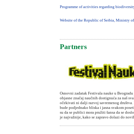
Programme of activities regarding biodiversity
Website of the Republic of Serbia, Ministry 
Partners
Osnovni zadatak Festivala nauke u Beogradu je
objasne značaj naučnih dostignuća za naš sv
očekivati ni dalji razvoj savremenog društva.
bude podjednako bliska i jasna svakom posetio
su da se publici mora pružiti šansa da se dos
je najvažnije, kako se zapravo dolazi do novi