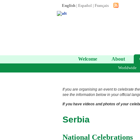
English
|
Español
|
Français
Welcome
About
Worldwide
If you are organising an event to celebrate the
see the information below in your official lang
If you have videos and photos of your celebr
Serbia
National Celebrations