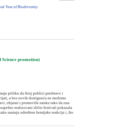
nal Year of Biodiversity
d Science promotion)
aju priliku da široj publici predstave i
vijati, a bez novih dostignuća ne možemo
tavi, objasni i promoviše nauku tako da ona
uspešno realizovani slični festivali pokazala
ako nastaju određene hemijske reakcije i, što