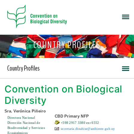
COUNTRY PROFILES
Country Profiles
Convention on Biological
Diversity
Sra. Verónica Piñeiro
CBD Primary NFP
Directora Nacional
Dirección Nacional de
+598 2917 3380 ext 6552
Biodiversidad y Servicios
secretaria.dinabise@ambiente.gub.uy
Ecosistémicos