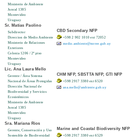
Ministerio de Ambiente
Juncal 1385
Montevideo
Uruguay
Sr. Matias Paolino
CBD Secondary NFP
Subdirector
Direccion de Medio Ambiente
+598 2 902 1010 ext 72052
Ministerio de Relaciones
medio.ambiente@mrree.gub.uy
Exteriores
Colonia 1206 / 2º piso
Montevideo
Uruguay
Lic. Ana Laura Mello
CHM NFP, SBSTTA NFP, GTI NFP
Gerente / Área Sistema
Nacional de Áreas Protegidas
+598 2917 3380 ext 6520
Dirección Nacional de
ana.mello@ambiente.gub.uy
Biodiversidad y Servicios
Ecosistémicos
Ministerio de Ambiente
Juncal 1385
Montevideo
Uruguay
Sra. Mariana Rios
Marine and Coastal Biodiversity NFP
Gerente, Conservación y Uso
Sostenible de Biodiversidad
+598 2917 3380 ext 6529