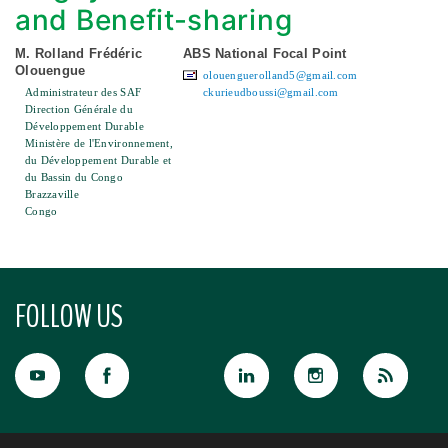
and Benefit-sharing
M. Rolland Frédéric
ABS National Focal Point
Olouengue
olouenguerolland5@gmail.com
Administrateur des SAF
ckurieudboussi@gmail.com
Direction Générale du
Développement Durable
Ministère de l'Environnement,
du Développement Durable et
du Bassin du Congo
Brazzaville
Congo
FOLLOW US