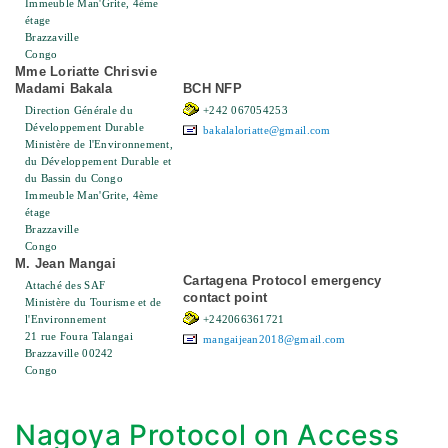
Immeuble Man'Grite, 4ème
étage
Brazzaville
Congo
Mme Loriatte Chrisvie
Madami Bakala
BCH NFP
Direction Générale du
+242 067054253
Développement Durable
bakalaloriatte@gmail.com
Ministère de l'Environnement,
du Développement Durable et
du Bassin du Congo
Immeuble Man'Grite, 4ème
étage
Brazzaville
Congo
M. Jean Mangai
Cartagena Protocol emergency
Attaché des SAF
contact point
Ministère du Tourisme et de
l'Environnement
+242066361721
21 rue Foura Talangai
mangaijean2018@gmail.com
Brazzaville 00242
Congo
Nagoya Protocol on Access