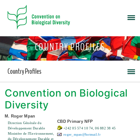
COUNTRY PROFILES
Country Profiles
Convention on Biological
Diversity
M. Roger Mpan
CBD Primary NFP
Direction Générale du
Développement Durable
+242 05 574 10 74, 06 882 38 45
Ministère de l'Environnement,
roger_mpan@hotmail.fr
du Développement Durable et