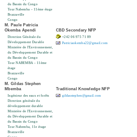
du Bassin du Congo
Tour Nabemba – 11ème étage
Brazzaville
Congo
M. Paule Patricia
Okemba Apendi
CBD Secondary NFP
Direction Générale du
+242 06 975 71 89
Développement Durable
Patriciaokemba22@gmail.com
Ministère de l'Environnement,
du Développement Durable et
du Bassin du Congo
Tour NABEMBA – 11ème
étage
Brazzaville
Congo
M. Gildas Stephen
Mbemba
Traditional Knowledge NFP
Ingénieur des eaux et forêts
gildasstephen@gmail.com
Direction générale du
développement durable
Ministère de l'Environnement,
du Développement Durable et
du Bassin du Congo
Tour Nabemba, 11e étage
Brazzaville