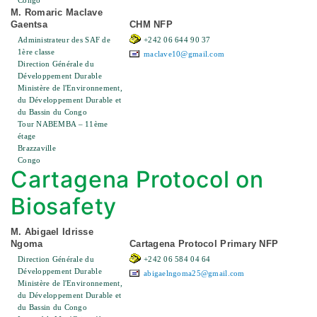
Congo
M. Romaric Maclave
Gaentsa
CHM NFP
Administrateur des SAF de
+242 06 644 90 37
1ère classe
maclave10@gmail.com
Direction Générale du
Développement Durable
Ministère de l'Environnement,
du Développement Durable et
du Bassin du Congo
Tour NABEMBA – 11ème
étage
Brazzaville
Congo
Cartagena Protocol on
Biosafety
M. Abigael Idrisse
Ngoma
Cartagena Protocol Primary NFP
Direction Générale du
+242 06 584 04 64
Développement Durable
abigaelngoma25@gmail.com
Ministère de l'Environnement,
du Développement Durable et
du Bassin du Congo