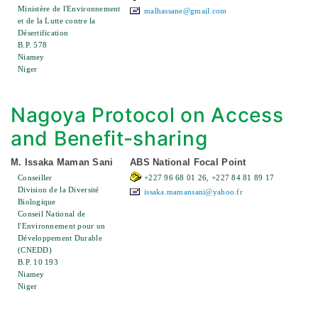
Ministère de l'Environnement
malhassane@gmail.com
et de la Lutte contre la
Désertification
B.P. 578
Niamey
Niger
Nagoya Protocol on Access
and Benefit-sharing
M. Issaka Maman Sani
ABS National Focal Point
Conseiller
+227 96 68 01 26, +227 84 81 89 17
Division de la Diversité
issaka.mamansani@yahoo.fr
Biologique
Conseil National de
l'Environnement pour un
Développement Durable
(CNEDD)
B.P. 10 193
Niamey
Niger