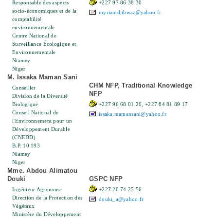
Responsable des aspects
+227 97 86 38 30
socio-économiques et de la
myriamdjibwaz@yahoo.fr
comptabilité
environnementale
Centre National de
Surveillance Écologique et
Environnementale
Niamey
Niger
M. Issaka Maman Sani
CHM NFP, Traditional Knowledge
Conseiller
NFP
Division de la Diversité
Biologique
+227 96 68 01 26, +227 84 81 89 17
Conseil National de
issaka.mamansani@yahoo.fr
l'Environnement pour un
Développement Durable
(CNEDD)
B.P. 10 193
Niamey
Niger
Mme. Abdou Alimatou
Douki
GSPC NFP
Ingénieur Agronome
+227 20 74 25 56
Direction de la Protection des
douki_a@yahoo.fr
Végétaux
Ministère du Développement