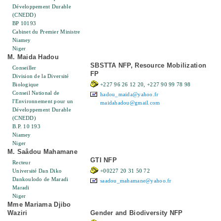
Développement Durable
(CNEDD)
BP 10193
Cabinet du Premier Ministre
Niamey
Niger
M. Maida Hadou
SBSTTA NFP, Resource Mobilization
Conseiller
FP
Division de la Diversité
Biologique
+227 96 26 12 20, +227 90 99 78 98
Conseil National de
hadou_maida@yahoo.fr
l'Environnement pour un
maidahadou@gmail.com
Développement Durable
(CNEDD)
B.P. 10 193
Niamey
Niger
M. Saâdou Mahamane
GTI NFP
Recteur
Université Dan Diko
+00227 20 31 50 72
Dankoulodo de Maradi
saadou_mahamane@yahoo.fr
Maradi
Niger
Mme Mariama Djibo
Waziri
Gender and Biodiversity NFP