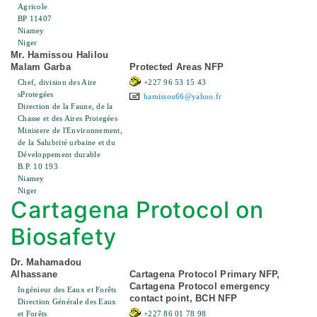
Agricole
BP 11407
Niamey
Niger
Mr. Hamissou Halilou
Malam Garba
Protected Areas NFP
Chef, division des Aire
+227 96 53 15 43
sProtegées
hamissou66@yahoo.fr
Direction de la Faune, de la
Chasse et des Aires Protegées
Ministere de l'Environnement,
de la Salubrité urbaine et du
Développement durable
B.P. 10 193
Niamey
Niger
Cartagena Protocol on
Biosafety
Dr. Mahamadou
Alhassane
Cartagena Protocol Primary NFP,
Cartagena Protocol emergency
Ingénieur des Eaux et Forêts
contact point, BCH NFP
Direction Générale des Eaux
et Forêts
+227 86 01 78 98