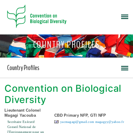
COUNTRY PROFILES
Country Profiles
Convention on Biological
Diversity
Lieutenant Colonel
Magagi Yacouba
CBD Primary NFP, GTI NFP
Secrétaire Exécutif
yacmagagi@gmail.com
magagyy@yahoo.fr
Conseil National de
l'Environnement pour un