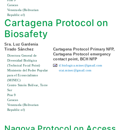
Piso 9
Caracas
Venezuela (Bolivarian
Republic of)
Cartagena Protocol on
Biosafety
Sra. Luz Gardenia
Tirado Sánchez
Cartagena Protocol Primary NFP,
Cartagena Protocol emergency
Directora General de
contact point, BCH NFP
Diversidad Biológica
(Technical Focal Point)
d.biologica.minec@gmail.com
Ministerio del Poder Popular
oiai.minec@gmail.com
para el Ecosocialismo
(MINEC)
Centro Simón Bolívar, Torre
Sur
Piso 9
Caracas
Venezuela (Bolivarian
Republic of)
Nagoya Protocol on Access