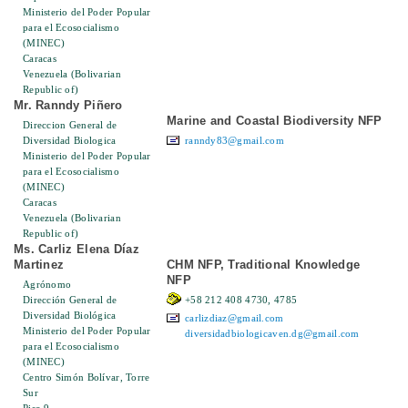
Ministerio del Poder Popular
para el Ecosocialismo
(MINEC)
Caracas
Venezuela (Bolivarian
Republic of)
Mr. Ranndy Piñero
Marine and Coastal Biodiversity NFP
Direccion General de
Diversidad Biologica
ranndy83@gmail.com
Ministerio del Poder Popular
para el Ecosocialismo
(MINEC)
Caracas
Venezuela (Bolivarian
Republic of)
Ms. Carliz Elena Díaz
Martinez
CHM NFP, Traditional Knowledge
NFP
Agrónomo
Dirección General de
+58 212 408 4730, 4785
Diversidad Biológica
carlizdiaz@gmail.com
Ministerio del Poder Popular
diversidadbiologicaven.dg@gmail.com
para el Ecosocialismo
(MINEC)
Centro Simón Bolívar, Torre
Sur