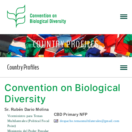
COUNTRY PROFILES
Country Profiles
Convention on Biological
Diversity
Sr. Rubén Dario Molina
CBD Primary NFP
Viceministro para Temas
Multilaterales (Political Focal
despacho.temasmultilaterales@gmail.com
Point)
Ministerio del Poder Popular