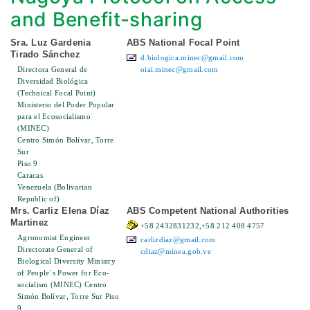
and Benefit-sharing
Sra. Luz Gardenia
ABS National Focal Point
Tirado Sánchez
d.biologica.minec@gmail.com
Directora General de
oiai.minec@gmail.com
Diversidad Biológica
(Technical Focal Point)
Ministerio del Poder Popular
para el Ecosocialismo
(MINEC)
Centro Simón Bolívar, Torre
Sur
Piso 9
Caracas
Venezuela (Bolivarian
Republic of)
Mrs. Carliz Elena Díaz
ABS Competent National Authorities
Martinez
+58 2432831232,+58 212 408 4757
Agronomist Engineer
carlizdiaz@gmail.com
Directorate General of
cdiaz@minea.gob.ve
Biological Diversity Ministry
of People´s Power for Eco-
socialism (MINEC) Centro
Simón Bolívar, Torre Sur Piso
9