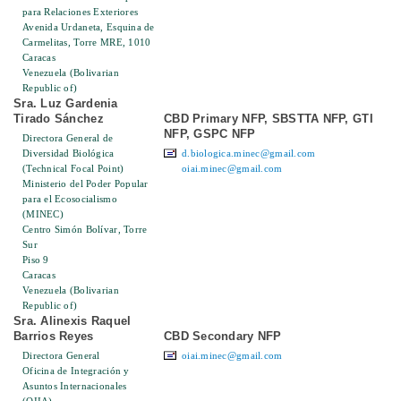
para Relaciones Exteriores
Avenida Urdaneta, Esquina de
Carmelitas, Torre MRE, 1010
Caracas
Venezuela (Bolivarian
Republic of)
Sra. Luz Gardenia
Tirado Sánchez
CBD Primary NFP, SBSTTA NFP, GTI
NFP, GSPC NFP
Directora General de
Diversidad Biológica
d.biologica.minec@gmail.com
(Technical Focal Point)
oiai.minec@gmail.com
Ministerio del Poder Popular
para el Ecosocialismo
(MINEC)
Centro Simón Bolívar, Torre
Sur
Piso 9
Caracas
Venezuela (Bolivarian
Republic of)
Sra. Alinexis Raquel
Barrios Reyes
CBD Secondary NFP
Directora General
oiai.minec@gmail.com
Oficina de Integración y
Asuntos Internacionales