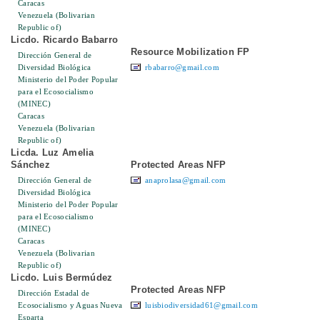
Caracas
Venezuela (Bolivarian
Republic of)
Licdo. Ricardo Babarro
Resource Mobilization FP
Dirección General de
Diversidad Biológica
rbabarro@gmail.com
Ministerio del Poder Popular
para el Ecosocialismo
(MINEC)
Caracas
Venezuela (Bolivarian
Republic of)
Licda. Luz Amelia
Sánchez
Protected Areas NFP
Dirección General de
anaprolasa@gmail.com
Diversidad Biológica
Ministerio del Poder Popular
para el Ecosocialismo
(MINEC)
Caracas
Venezuela (Bolivarian
Republic of)
Licdo. Luis Bermúdez
Protected Areas NFP
Dirección Estadal de
Ecosocialismo y Aguas Nueva
luisbiodiversidad61@gmail.com
Esparta