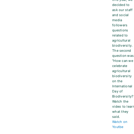
decided to
ask our staff
and social
media
followers
questions
related to
agricultural
biodiversity.
The second
question was
"How can we
celebrate
agricultural
biodiversity
on the
International
Day of
Biodiversity?
Watch the
video to lear
what they
said.
Watch on
Youtbe