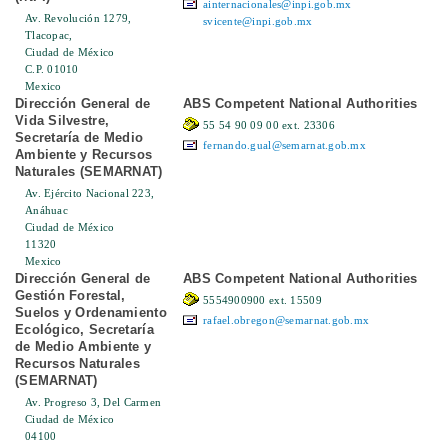
ainternacionales@inpi.gob.mx
Av. Revolución 1279,
svicente@inpi.gob.mx
Tlacopac,
Ciudad de México
C.P. 01010
Mexico
Dirección General de
ABS Competent National Authorities
Vida Silvestre,
55 54 90 09 00 ext. 23306
Secretaría de Medio
fernando.gual@semarnat.gob.mx
Ambiente y Recursos
Naturales (SEMARNAT)
Av. Ejército Nacional 223,
Anáhuac
Ciudad de México
11320
Mexico
Dirección General de
ABS Competent National Authorities
Gestión Forestal,
5554900900 ext. 15509
Suelos y Ordenamiento
rafael.obregon@semarnat.gob.mx
Ecológico, Secretaría
de Medio Ambiente y
Recursos Naturales
(SEMARNAT)
Av. Progreso 3, Del Carmen
Ciudad de México
04100