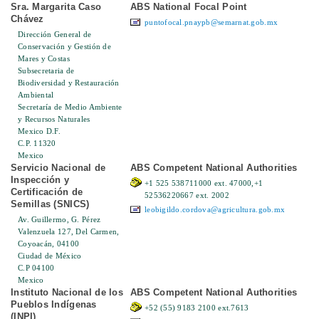
Sra. Margarita Caso
ABS National Focal Point
Chávez
puntofocal.pnaypb@semarnat.gob.mx
Dirección General de
Conservación y Gestión de
Mares y Costas
Subsecretaria de
Biodiversidad y Restauración
Ambiental
Secretaría de Medio Ambiente
y Recursos Naturales
Mexico D.F.
C.P. 11320
Mexico
Servicio Nacional de
ABS Competent National Authorities
Inspección y
+1 525 538711000 ext. 47000,+1
Certificación de
52536220667 ext. 2002
Semillas (SNICS)
leobigildo.cordova@agricultura.gob.mx
Av. Guillermo, G. Pérez
Valenzuela 127, Del Carmen,
Coyoacán, 04100
Ciudad de México
C.P 04100
Mexico
Instituto Nacional de los
ABS Competent National Authorities
Pueblos Indígenas
+52 (55) 9183 2100 ext.7613
(INPI)