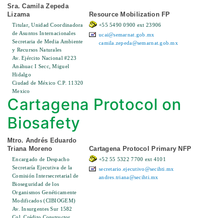
Sra. Camila Zepeda
Lizama
Resource Mobilization FP
Titular, Unidad Coordinadora
+55 5490 0900 ext 23906
de Asuntos Internacionales
ucai@semarnat.gob.mx
Secretaria de Media Ambiente
camila.zepeda@semarnat.gob.mx
y Recursos Naturales
Av. Ejército Nacional #223
Anáhuac I Secc, Miguel
Hidalgo
Ciudad de México C.P. 11320
Mexico
Cartagena Protocol on
Biosafety
Mtro. Andrés Eduardo
Triana Moreno
Cartagena Protocol Primary NFP
Encargado de Despacho
+52 55 5322 7700 ext 4101
Secretaría Ejecutiva de la
secretario.ejecutivo@secihti.mx
Comisión Intersecretarial de
andres.triana@secihti.mx
Bioseguridad de los
Organismos Genéticamente
Modificados (CIBIOGEM)
Av. Insurgentes Sur 1582
Col. Crédito Constructor,