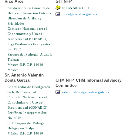
Rico Arce
GTI NFP
Subdirectora de Curación de
+52 55 5004 4961
Datos e Información Botánica
mrico@conabio.gob.mx
Dirección de Análisis y
Prioridades
Comisión Nacional para el
Conocimiento y Uso de
Biodiversidad (CONABIO)
Liga Periférico - Insurgentes
Sur 4903
Parques del Pedregal, Alcaldía
Tlalpan
Mexico D.F. C.P. 14010
Mexico
Sr. Antonio Valentín
Dosta García
CHM NFP, CHM Informal Advisory
Committee
Coordinador de Divulgación
de la Biodiversidad
valentin.dosta@conabio.gob.mx
Comisión Nacional para el
Conocimiento y Uso de
Biodiversidad (CONABIO)
Periférico-Insurgentes Sur,
No. 4903
Col. Parques del Pedregal,
Delegación Tlalpan
México D.F. C.P. 14010