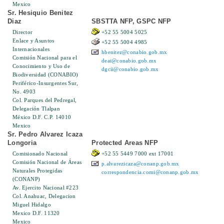
Mexico
Sr. Hesiquio Benitez
Diaz
SBSTTA NFP, GSPC NFP
Director
+52 55 5004 5025
Enlace y Asuntos
+52 55 5004 4985
Internacionales
hbenitez@conabio.gob.mx
Comisión Nacional para el
deai@conabio.gob.mx
Conocimiento y Uso de
dgcii@conabio.gob.mx
Biodiversidad (CONABIO)
Periférico-Insurgentes Sur,
No. 4903
Col. Parques del Pedregal,
Delegación Tlalpan
México D.F. C.P. 14010
Mexico
Sr. Pedro Alvarez Icaza
Longoria
Protected Areas NFP
Comisionado Nacional
+52 55 5449 7000 ext 17001
Comisión Nacional de Áreas
p.alvarezicaza@conanp.gob.mx
Naturales Protegidas
correspondencia.comi@conanp.gob.mx
(CONANP)
Av. Ejercito Nacional #223
Col. Anahuac, Delegacion
Miguel Hidalgo
Mexico D.F. 11320
Mexico