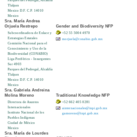
Parques del Pedregal, Alcaldía
Tlalpan
Mexico D.F. C.P. 14010
Mexico
Sra. María Andrea
Orjuela Restrepo
Gender and Biodiversity NFP
Subcoordinadora de Enlace y
+52 55 5004 4970
Estrategias Estatales
morjuela@conabio.gob.mx
Comisión Nacional para el
Conocimiento y Uso de la
Biodiversidad (CONABIO)
Liga Periférico - Insurgentes
Sur 4903
Parques del Pedregal, Alcaldía
Tlalpan
Mexico D.F. C.P. 14010
Mexico
Sra. Gabriela Andreina
Molina Moreno
Traditional Knowledge NFP
Directora de Asuntos
+52 662 405 0281
Internacionales
ainternacionales@inpi.gob.mx
Instituto Nacional de los
gamoreno@inpi.gob.mx
Pueblos Indígenas
Ciudad de México
Mexico
Sra. María de Lourdes