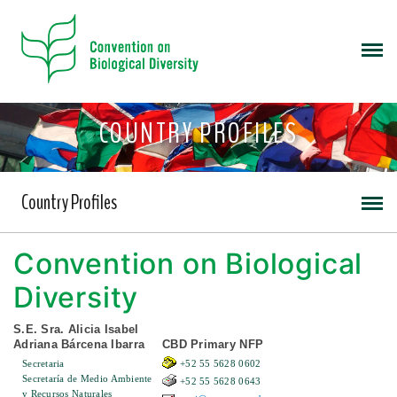
COUNTRY PROFILES
Country Profiles
Convention on Biological
Diversity
S.E. Sra. Alicia Isabel
Adriana Bárcena Ibarra
CBD Primary NFP
Secretaria
+52 55 5628 0602
Secretaría de Medio Ambiente
+52 55 5628 0643
y Recursos Naturales