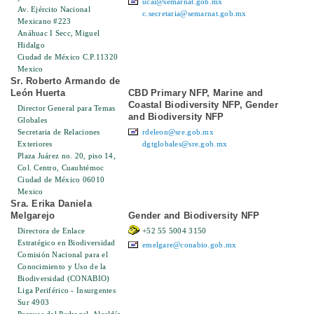
ucai@semarnat.gob.mx
Av. Ejército Nacional
c.secretaria@semarnat.gob.mx
Mexicano #223
Anáhuac I Secc, Miguel
Hidalgo
Ciudad de México C.P.11320
Mexico
Sr. Roberto Armando de
León Huerta
CBD Primary NFP, Marine and
Coastal Biodiversity NFP, Gender
Director General para Temas
and Biodiversity NFP
Globales
Secretaria de Relaciones
rdeleon@sre.gob.mx
Exteriores
dgtglobales@sre.gob.mx
Plaza Juárez no. 20, piso 14,
Col. Centro, Cuauhtémoc
Ciudad de México 06010
Mexico
Sra. Erika Daniela
Melgarejo
Gender and Biodiversity NFP
Directora de Enlace
+52 55 5004 3150
Estratégico en Biodiversidad
emelgare@conabio.gob.mx
Comisión Nacional para el
Conocimiento y Uso de la
Biodiversidad (CONABIO)
Liga Periférico - Insurgentes
Sur 4903