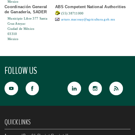
Mexico
Coordinación General
ABS Competent National Authorities
de Ganadería, SADER
(55) 38711000
Municipio Libre 377 Santa
arturo.macosay@agricultura.gob.mx
Cruz Atoyac
Ciudad de México
03310
Mexico
FOLLOW US
QUICK LINKS