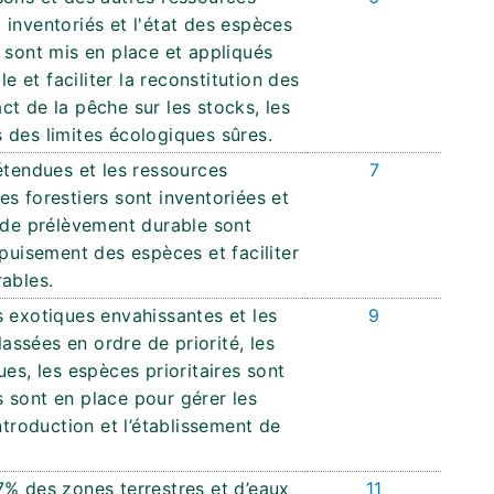
inventoriés et l'état des espèces
 sont mis en place et appliqués
le et faciliter la reconstitution des
t de la pêche sur les stocks, les
 des limites écologiques sûres.
étendues et les ressources
7
s forestiers sont inventoriées et
s de prélèvement durable sont
épuisement des espèces et faciliter
ables.
s exotiques envahissantes et les
9
lassées en ordre de priorité, les
es, les espèces prioritaires sont
 sont en place pour gérer les
ntroduction et l’établissement de
7% des zones terrestres et d’eaux
11