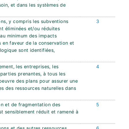
soin, et dans les systèmes de
ions, y compris les subventions
3
nt éliminées et/ou réduites
veau minimum des impacts
s en faveur de la conservation et
ologique sont identifiées,
ment, les entreprises, les
4
parties prenantes, à tous les
 oeuvre des plans pour assurer une
s des ressources naturelles dans
on et de fragmentation des
5
est sensiblement réduit et ramené à
sons et des autres ressources
6