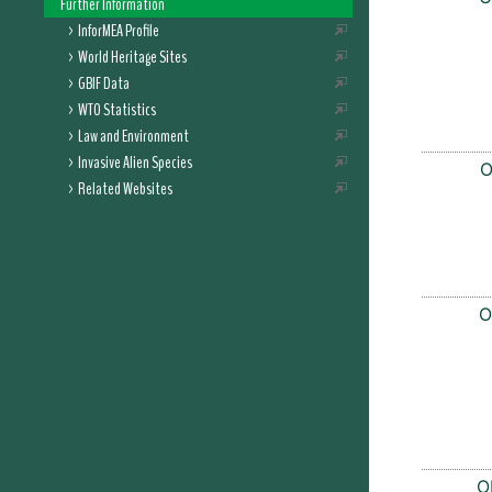
Further Information
InforMEA Profile
World Heritage Sites
GBIF Data
WTO Statistics
Law and Environment
Invasive Alien Species
O
Related Websites
O
O