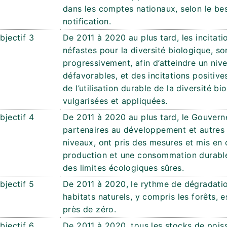
dans les comptes nationaux, selon le be
notification.
bjectif 3
De 2011 à 2020 au plus tard, les incitat
néfastes pour la diversité biologique, so
progressivement, afin d’atteindre un ni
défavorables, et des incitations positive
de l’utilisation durable de la diversité bi
vulgarisées et appliquées.
bjectif 4
De 2011 à 2020 au plus tard, le Gouverne
partenaires au développement et autres 
niveaux, ont pris des mesures et mis en
production et une consommation durable
des limites écologiques sûres.
bjectif 5
De 2011 à 2020, le rythme de dégradati
habitats naturels, y compris les forêts, 
près de zéro.
bjectif 6
De 2011 à 2020, tous les stocks de pois