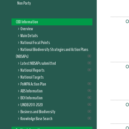
Non Party
O
CBD Information
Overview
Main Details
National Focal Points
National Biodiversity Strategies and Action Plans
(NBSAPs)
Latest NBSAPs submitted
O
National Reports
National Targets
PoWPA Action Plan
ABS Information
BCH Information
UNDB 2011-2020
O
Business and Biodiversity
Knowledge Base Search
O