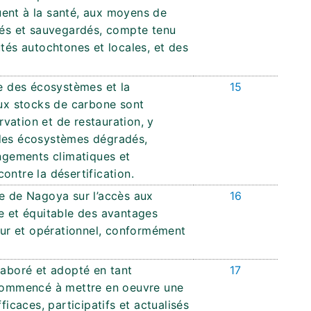
ibuent à la santé, aux moyens de
urés et sauvegardés, compte tenu
s autochtones et locales, et des
ce des écosystèmes et la
15
aux stocks de carbone sont
vation et de restauration, y
 des écosystèmes dégradés,
angements climatiques et
 contre la désertification.
le de Nagoya sur l’accès aux
16
te et équitable des avantages
ueur et opérationnel, conformément
laboré et adopté en tant
17
 commencé à mettre en oeuvre une
ficaces, participatifs et actualisés