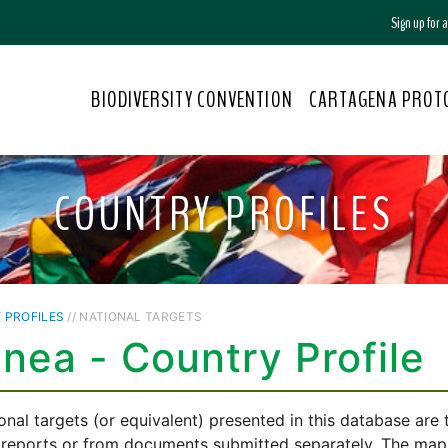
Sign up for
BIODIVERSITY CONVENTION
CARTAGENA PROT
COUNTRY PROFILES
 PROFILES
// NATIONAL TARGETS
nea - Country Profile
onal targets (or equivalent) presented in this database are
 reports or from documents submitted separately. The mappi