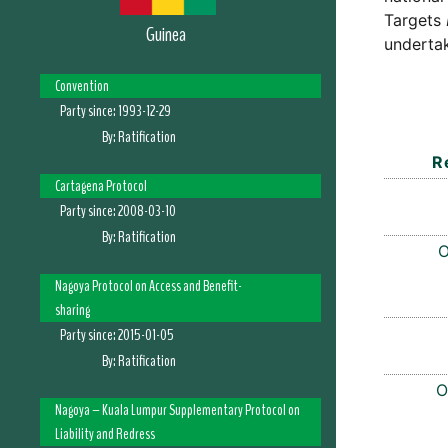
Targets
Guinea
undertak
Convention
Party since:
1993-12-29
By:
Ratification
R
Cartagena Protocol
Party since:
2008-03-10
By:
Ratification
O
Nagoya Protocol on Access and Benefit-
sharing
Party since:
2015-01-05
By:
Ratification
O
Nagoya – Kuala Lumpur Supplementary Protocol on
Liability and Redress