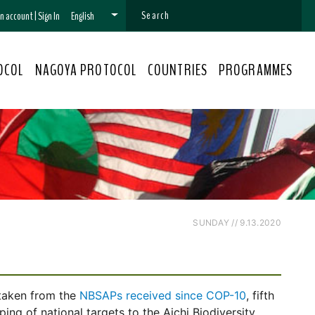
 an account
|
Sign In
English
OCOL
NAGOYA PROTOCOL
COUNTRIES
PROGRAMMES
SUNDAY // 9.13.2020
 taken from the
NBSAPs received since COP-10
, fifth
ng of national targets to the Aichi Biodiversity