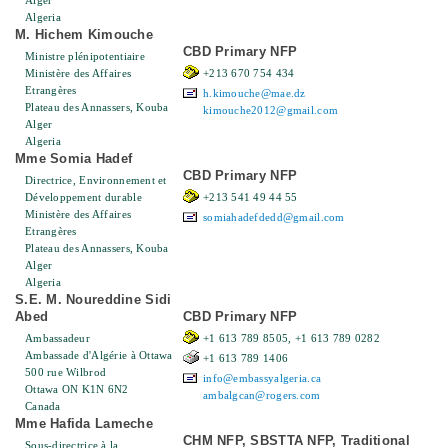
Alger
Algeria
M. Hichem Kimouche
CBD Primary NFP
Ministre plénipotentiaire
Ministère des Affaires
+213 670 754 434
Etrangères
h.kimouche@mae.dz
Plateau des Annassers, Kouba
kimouche2012@gmail.com
Alger
Algeria
Mme Somia Hadef
CBD Primary NFP
Directrice, Environnement et
Développement durable
+213 541 49 44 55
Ministère des Affaires
somiahadefdedd@gmail.com
Etrangères
Plateau des Annassers, Kouba
Alger
Algeria
S.E. M. Noureddine Sidi
Abed
CBD Primary NFP
Ambassadeur
+1 613 789 8505, +1 613 789 0282
Ambassade d'Algérie à Ottawa
+1 613 789 1406
500 rue Wilbrod
info@embassyalgeria.ca
Ottawa ON K1N 6N2
ambalgcan@rogers.com
Canada
Mme Hafida Lameche
CHM NFP, SBSTTA NFP, Traditional
Sous-directrice à la