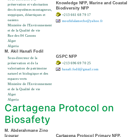
Knowledge NFP, Marine and Coastal
préservation et valorisation
Biodiversity NFP
des écosystèmes montagneux,
steppiques, désertiques et
+213 661 68 79 17
oasiens
moufidalameche@yahoo.fr
Ministère de l'Environnement
et de la Qualité de vie
Rue des 04 Canons
Alger
Algeria
M. Akil Hanafi Fodil
GSPC NFP
Sous-directeur de la
préservation et de la
+213 696 69 70 25
valorisation de patrimoine
hanafi.fodil@gmail.com
naturel et biologique et des
espaces verts
Ministère de l'Environnement
et de la Qualité de vie
Alger
Algeria
Cartagena Protocol on
Biosafety
M. Abderahmane Zino
Izourar
Cartagena Protocol Primary NFP,