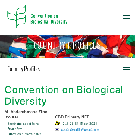
COUNTRY PROFILES
Country Profiles
Convention on Biological
Diversity
M. Abderahmane Zino
Izourar
CBD Primary NFP
Secrétaire des affaires
+213 21 45 45 ext 3924
étrangères
zinolighter88@gmail.com
Direction Générale des