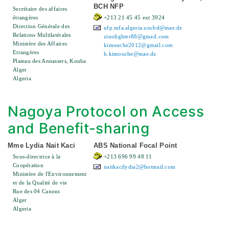
BCH NFP
Secrétaire des affaires
étrangères
+213 21 45 45 ext 3924
Direction Générale des
nfp.mfa.algeria.uncbd@mae.dz
Relations Multilatérales
zinolighter88@gmail.com
Ministère des Affaires
kimouche2012@gmail.com
Etrangères
h.kimouche@mae.dz
Plateau des Annassers, Kouba
Alger
Algeria
Nagoya Protocol on Access
and Benefit-sharing
Mme Lydia Nait Kaci
ABS National Focal Point
Sous-directrice à la
+213 696 99 48 11
Coopération
naitkacilydia2@hotmail.com
Ministère de l'Environnement
et de la Qualité de vie
Rue des 04 Canons
Alger
Algeria