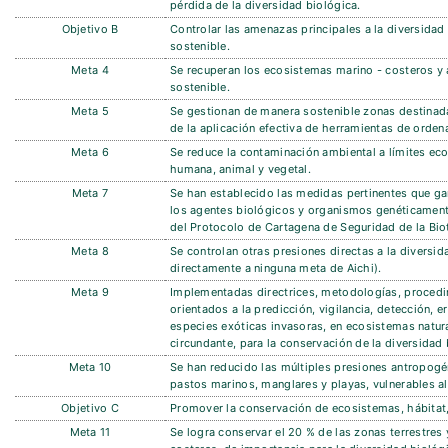
pérdida de la diversidad biológica.
Objetivo B
Controlar las amenazas principales a la diversidad 
sostenible.
Meta 4
Se recuperan los ecosistemas marino - costeros y 
sostenible.
Meta 5
Se gestionan de manera sostenible zonas destinadas 
de la aplicación efectiva de herramientas de ordenac
Meta 6
Se reduce la contaminación ambiental a límites ec
humana, animal y vegetal.
Meta 7
Se han establecido las medidas pertinentes que gar
los agentes biológicos y organismos genéticamen
del Protocolo de Cartagena de Seguridad de la Bio
Meta 8
Se controlan otras presiones directas a la diversi
directamente a ninguna meta de Aichi).
Meta 9
Implementadas directrices, metodologías, procedi
orientados a la predicción, vigilancia, detección, e
especies exóticas invasoras, en ecosistemas natur
circundante, para la conservación de la diversidad
Meta 10
Se han reducido las múltiples presiones antropogén
pastos marinos, manglares y playas, vulnerables a
Objetivo C
Promover la conservación de ecosistemas, hábitat,
Meta 11
Se logra conservar el 20 % de las zonas terrestres 