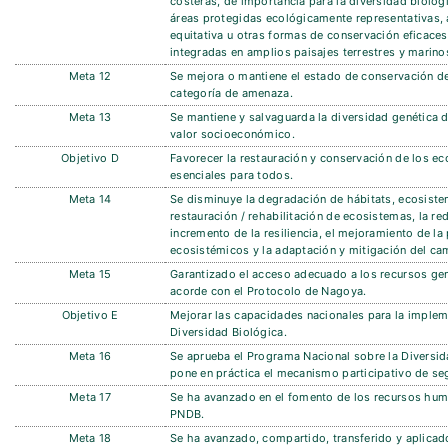
costeras, de importancia para la diversidad biológ
áreas protegidas ecológicamente representativas, 
equitativa u otras formas de conservación eficace
integradas en amplios paisajes terrestres y marino
Meta 12
Se mejora o mantiene el estado de conservación de
categoría de amenaza.
Meta 13
Se mantiene y salvaguarda la diversidad genética d
valor socioeconómico.
Objetivo D
Favorecer la restauración y conservación de los e
esenciales para todos.
Meta 14
Se disminuye la degradación de hábitats, ecosiste
restauración / rehabilitación de ecosistemas, la re
incremento de la resiliencia, el mejoramiento de la
ecosistémicos y la adaptación y mitigación del ca
Meta 15
Garantizado el acceso adecuado a los recursos gené
acorde con el Protocolo de Nagoya.
Objetivo E
Mejorar las capacidades nacionales para la implem
Diversidad Biológica.
Meta 16
Se aprueba el Programa Nacional sobre la Diversi
pone en práctica el mecanismo participativo de se
Meta 17
Se ha avanzado en el fomento de los recursos hum
PNDB.
Meta 18
Se ha avanzado, compartido, transferido y aplicado