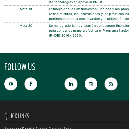
las tecnologías en apoyo al PNDB.
Meta 19
Establecidos los instrumentos jurídicos y los proc
conocimientos, las innovaciones y las prácticas tr
pertinentes para la conservación y la utilización so
Meta 20
Se ha logrado la movilización de recursos financie
para aplicar de manera efectiva el Programa Nacion
(PNDB) 2016 - 2020.
FOLLOW US
QUICK LINKS