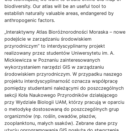
biodiversity. Our atlas will be an useful tool to
establish naturally valuable areas, endangered by
anthropogenic factors.
„Interaktywny Atlas Bioróżnorodności Moraska – nowe
podejście w zarządzaniu środowiskiem
przyrodniczym” to interdyscyplinarny projekt
realizowany przez studentów Uniwersytetu im. A.
Mickiewicza w Poznaniu zainteresowanych
wykorzystaniem narzędzi GIS w zarządzaniu
środowiskiem przyrodniczym. W przypadku naszego
projektu interdyscyplinarność oznacza współpracę
pomiędzy studentami należącymi do poszczególnych
sekcji Koła Naukowego Przyrodników działającego
przy Wydziale Biologii UAM, którzy pracują w oparciu
o metodykę dostosowaną do poszczególnych grup
organizmów (np. roślin, owadów, płazów,
zooplanktonu, małych ssaków). Zebrane dane przy
użyciu oprogramowania GIS posłużą do stworzenia