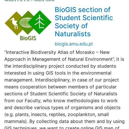
Results
1
to
7
of 7 results found
BioGIS section of
Student Scientific
Society of
Naturalists
biogis.amu.edu.pl
“Interactive Biodiversity Atlas of Morasko – New
Approach in Management of Natural Environment”, it is
the interdisciplinary project conducted by students
interested in using GIS tools in the environmental
management. Interdisciplinary, in case of our project
means cooperation between members of particular
sections of Student Scientific Society of Naturalists
from our Faculty, who know methodologies to work
and describe various types of organisms and objects
(e.g. plants, insects, reptiles, zooplankton, small
mammals). By collecting data about them and by using
GIS techniques, we want to create online GIS map of