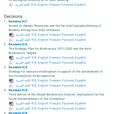
on Biological Diversity at its Tenth Meeting
اللغة العربية
中文
English
Français
Русский
Español
Decisions
1.
Decision X/1
Access to Genetic Resources and the Fair and Equitable Sharing of
Benefits Arising from their Utilization
اللغة العربية
中文
English
Français
Русский
Español
اللغة العربية
中文
English
Français
Русский
Español
2.
Decision X/2
The Strategic Plan for Biodiversity 2011-2020 and the Aichi
Biodiversity Targets
اللغة العربية
中文
English
Français
Русский
Español
اللغة العربية
中文
English
Français
Русский
Español
3.
Decision X/3
Strategy for resource mobilization in support of the achievement of
the Convention’s three objectives
اللغة العربية
中文
English
Français
Русский
Español
اللغة العربية
中文
English
Français
Русский
Español
4.
Decision X/4
Third edition of the Global Biodiversity Outlook: implications for the
future implementation of the Convention
اللغة العربية
中文
English
Français
Русский
Español
اللغة العربية
中文
English
Français
Русский
Español
5.
Decision X/5