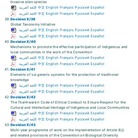
Invasive alien species
اللغة العربية
中文
English
Français
Русский
Español
اللغة العربية
中文
English
Français
Русский
Español
39.
Decision X/39
Global Taxonomy Initiative
اللغة العربية
中文
English
Français
Русский
Español
اللغة العربية
中文
English
Français
Русский
Español
40.
Decision X/40
Mechanisms to promote the effective participation of indigenous and
local communities in the work of the Convention
اللغة العربية
中文
English
Français
Русский
Español
اللغة العربية
中文
English
Français
Русский
Español
41.
Decision X/41
Elements of sui generis systems for the protection of traditional
knowledge
اللغة العربية
中文
English
Français
Русский
Español
اللغة العربية
中文
English
Français
Русский
Español
42.
Decision X/42
The Tkarihwaié:ri Code of Ethical Conduct to Ensure Respect for the
Cultural and Intellectual Heritage of Indigenous and Local Communities
اللغة العربية
中文
English
Français
Русский
Español
اللغة العربية
中文
English
Français
Русский
Español
43.
Decision X/43
Multi-year programme of work on the implementation of Article 8(j)
and related provisions of the Convention on Biological Diversity