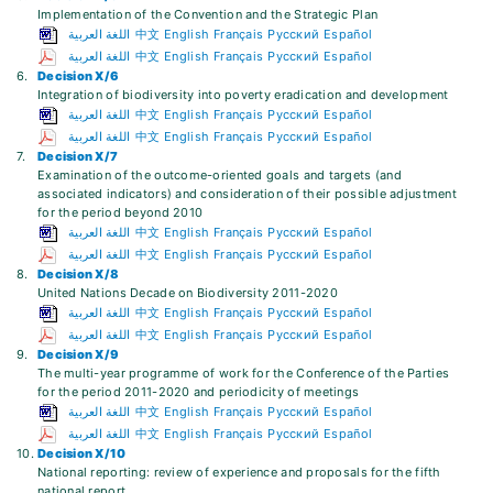
Implementation of the Convention and the Strategic Plan
اللغة العربية
中文
English
Français
Русский
Español
اللغة العربية
中文
English
Français
Русский
Español
6.
Decision X/6
Integration of biodiversity into poverty eradication and development
اللغة العربية
中文
English
Français
Русский
Español
اللغة العربية
中文
English
Français
Русский
Español
7.
Decision X/7
Examination of the outcome-oriented goals and targets (and
associated indicators) and consideration of their possible adjustment
for the period beyond 2010
اللغة العربية
中文
English
Français
Русский
Español
اللغة العربية
中文
English
Français
Русский
Español
8.
Decision X/8
United Nations Decade on Biodiversity 2011-2020
اللغة العربية
中文
English
Français
Русский
Español
اللغة العربية
中文
English
Français
Русский
Español
9.
Decision X/9
The multi-year programme of work for the Conference of the Parties
for the period 2011-2020 and periodicity of meetings
اللغة العربية
中文
English
Français
Русский
Español
اللغة العربية
中文
English
Français
Русский
Español
10.
Decision X/10
National reporting: review of experience and proposals for the fifth
national report