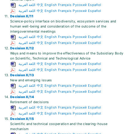
اللغة العربية
中文
English
Français
Русский
Español
اللغة العربية
中文
English
Français
Русский
Español
11.
Decision X/11
Science-policy interface on biodiversity, ecosystem services and
human well-being and consideration of the outcome of the
intergovernmental meetings
اللغة العربية
中文
English
Français
Русский
Español
اللغة العربية
中文
English
Français
Русский
Español
12.
Decision X/12
Ways and means to improve the effectiveness of the Subsidiary Body
on Scientific, Technical and Technological Advice
اللغة العربية
中文
English
Français
Русский
Español
اللغة العربية
中文
English
Français
Русский
Español
13.
Decision X/13
New and emerging issues
اللغة العربية
中文
English
Français
Русский
Español
اللغة العربية
中文
English
Français
Русский
Español
14.
Decision X/14
Retirement of decisions
اللغة العربية
中文
English
Français
Русский
Español
اللغة العربية
中文
English
Français
Русский
Español
15.
Decision X/15
Scientific and technical cooperation and the clearing-house
mechanism